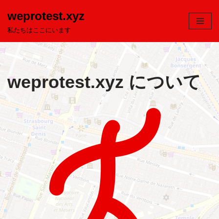
weprotest.xyz
コ
私たちはここにいます
ン
テ
ン
ツ
weprotest.xyz について
へ
ス
キ
ッ
プ