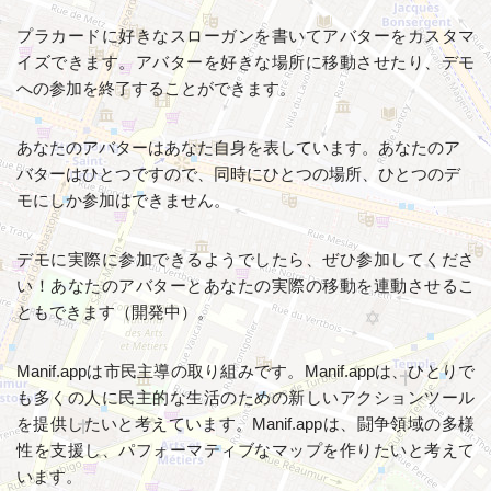
プラカードに好きなスローガンを書いてアバターをカスタマ
イズできます。アバターを好きな場所に移動させたり、デモ
への参加を終了することができます。
あなたのアバターはあなた自身を表しています。あなたのア
バターはひとつですので、同時にひとつの場所、ひとつのデ
モにしか参加はできません。
デモに実際に参加できるようでしたら、ぜひ参加してくださ
い！あなたのアバターとあなたの実際の移動を連動させるこ
ともできます（開発中）。
Manif.appは市民主導の取り組みです。Manif.appは、ひとりで
も多くの人に民主的な生活のための新しいアクションツール
を提供したいと考えています。Manif.appは、闘争領域の多様
性を支援し、パフォーマティブなマップを作りたいと考えて
います。