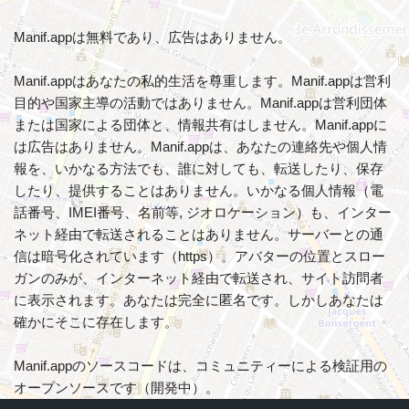
Manif.appは無料であり、広告はありません。
Manif.appはあなたの私的生活を尊重します。Manif.appは営利
目的や国家主導の活動ではありません。Manif.appは営利団体
または国家による団体と、情報共有はしません。Manif.appに
は広告はありません。Manif.appは、あなたの連絡先や個人情
報を、いかなる方法でも、誰に対しても、転送したり、保存
したり、提供することはありません。いかなる個人情報（電
話番号、IMEI番号、名前等, ジオロケーション）も、インター
ネット経由で転送されることはありません。サーバーとの通
信は暗号化されています（https）。アバターの位置とスロー
ガンのみが、インターネット経由で転送され、サイト訪問者
に表示されます。あなたは完全に匿名です。しかしあなたは
確かにそこに存在します。
Manif.appのソースコードは、コミュニティーによる検証用の
オープンソースです（開発中）。